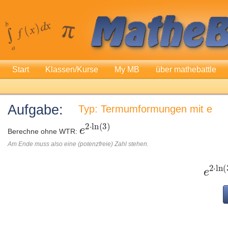
Start
Klassen/Kurse
My MB
über mathebattle
Aufgabe:
Typ: Termumformungen mit e
Berechne ohne WTR:
Am Ende muss also eine (potenzfreie) Zahl stehen.