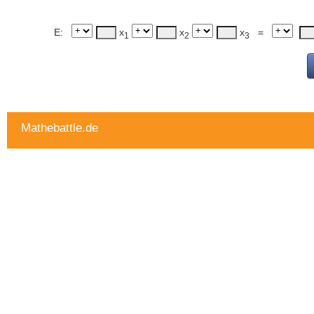
E:
x
x
x
=
1
2
3
Mathebattle.de