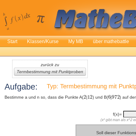
Start
Klassen/Kurse
My MB
über mathebattle
zurück zu
Termbestimmung mit Punktproben
Aufgabe:
Typ: Termbestimmung mit Punktp
Bestimme a und n so, dass die Punkte A(
|
) und B(
|
) auf de
f(x)=
(x² gibt man als x^2 ei
Soll dieser Funktio