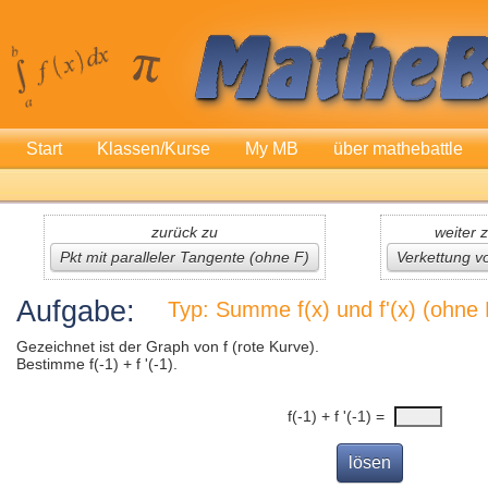
Start
Klassen/Kurse
My MB
über mathebattle
zurück zu
weiter 
Pkt mit paralleler Tangente (ohne F)
Verkettung v
Aufgabe:
Typ: Summe f(x) und f'(x) (ohne 
Gezeichnet ist der Graph von f (rote Kurve).
Bestimme f(-1) + f '(-1).
f(-1) + f '(-1) =