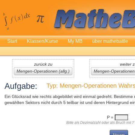
Start
Klassen/Kurse
My MB
über mathebattle
zurück zu
weiter 
Mengen-Operationen (allg.)
Mengen-Operatione
Aufgabe:
Typ: Mengen-Operationen Wahrsc
Ein Glücksrad wie rechts abgebildet wird einmal gedreht. Bestimme d
gewählten Sektors nicht durch 5 teilbar ist und deren Hintergrund ein
P =
Bitte als Dezimalzahl oder als Bruch mit '/'