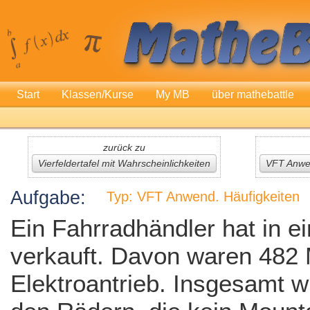
Start
Klassen/Kurse
My MB
über mathebattle
zurück zu
Vierfeldertafel mit Wahrscheinlichkeiten
VFT Anwen
Aufgabe:
Typ: VFT Anwend. Häufigkeiten
Ein Fahrradhändler hat in 
verkauft. Davon waren 482 
Elektroantrieb. Insgesamt 