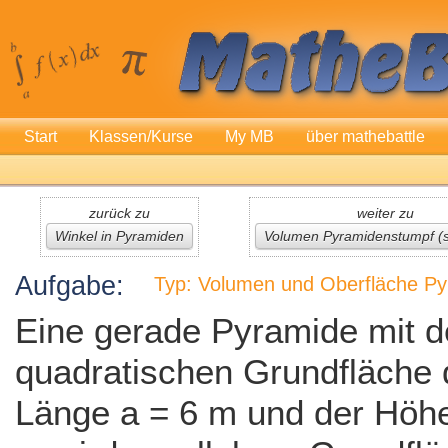
Start
Klassen/Kurse
My MB
über mathebattle
zurück zu
weiter zu
Winkel in Pyramiden
Volumen Pyramidenstumpf (
Aufgabe:
Typ: Volumen und Oberfläche P
Eine gerade Pyramide mit d
quadratischen Grundfläche 
Länge a = 6 m und der Höhe