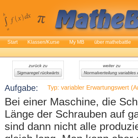
Start
Klassen/Kurse
My MB
über mathebattle
zurück zu
weiter zu
Sigmaregel rückwärts
Normalverteilung variables 
Aufgabe:
Typ: variabler Erwartungswert 
Bei einer Maschine, die Sch
Länge der Schrauben auf g
sind dann nicht alle produz