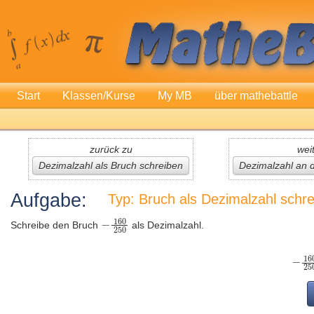
Start
Klassen/Kurse
My MB
über mathebattle
zurück zu
wei
Dezimalzahl als Bruch schreiben
Dezimalzahl an 
Aufgabe:
Typ: Bruch als Dezimalzahl schr
Schreibe den Bruch
als Dezimalzahl.