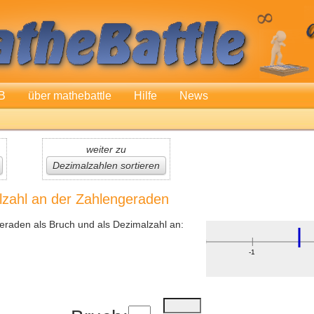
B
über mathebattle
Hilfe
News
weiter zu
Dezimalzahlen sortieren
lzahl an der Zahlengeraden
eraden als Bruch und als Dezimalzahl an: