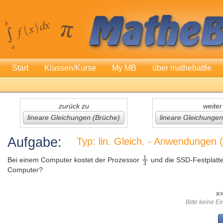
Start
Klassen/Kurse
My MB
über mathebattle
zurück zu
weiter
lineare Gleichungen (Brüche)
lineare Gleichunge
Aufgabe:
Typ: lin. Gleich. - Anwendungen
Bei einem Computer kostet der Prozessor
und die SSD-Festplatt
Computer?
x
Bitte keine E