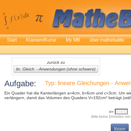
Start
Klassen/Kurse
My MB
über mathebattle
zurück zu
lin. Gleich. - Anwendungen (ohne schwere)
Aufgabe:
Typ: lineare Gleichungen - Anw
Ein Quader hat die Kantenlängen a=4cm, b=6cm und c=3cm. Um wie 
verlängern, damit das Volumen des Quaders V=192cm³ beträgt (wäh
x=
Bitte keine Einheiten mi