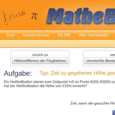
Start
Klassen/Kurse
My MB
über mathebattle
zurück zu
we
Höhendifferenz der Flugbahnen
vermischte Bewe
Aufgabe:
Typ: Zeit zu gegebener Höhe ge
Ein Heißluftballon startet zum Zeitpunkt t=0 im Punkt A(20|-50|50) 
hat der Heißluftballon die Höhe von 210m erreicht?
Zeit, wann die gesuchte Hö