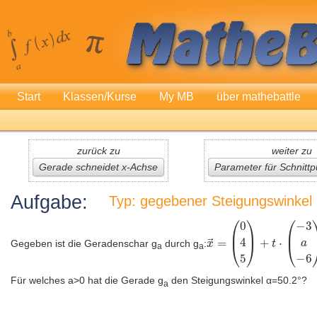
Start
Klassen/Kurse
My MB
über mathebattle
zurück zu
weiter zu
Gerade schneidet x-Achse
Parameter für Schnitt
Aufgabe:
Typ: gegebener Steigungswinkel
Gegeben ist die Geradenschar g
durch g
:
a
a
Für welches a>0 hat die Gerade g
den Steigungswinkel α=50.2°?
a