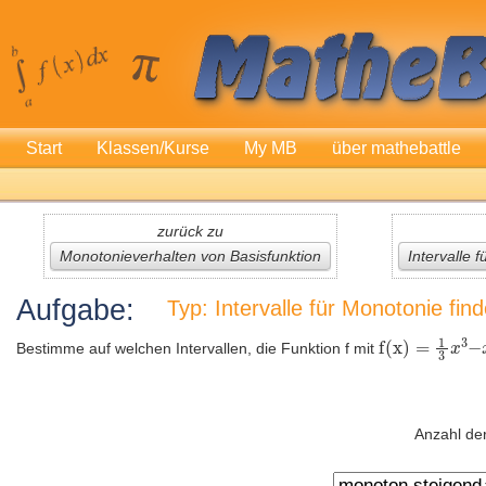
Start
Klassen/Kurse
My MB
über mathebattle
zurück zu
Monotonieverhalten von Basisfunktion
Intervalle 
Aufgabe:
Typ: Intervalle für Monotonie fin
Bestimme auf welchen Intervallen, die Funktion f mit
Anzahl der