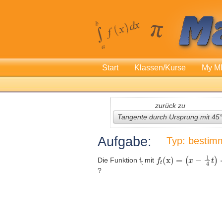
Start
Klassen/Kurse
My M
zurück zu
Tangente durch Ursprung mit 45
Aufgabe:
Typ: bestim
Die Funktion f
mit
t
?