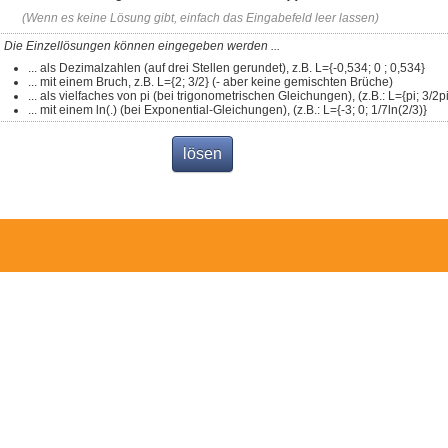
(Wenn es keine Lösung gibt, einfach das Eingabefeld leer lassen)
Die Einzellösungen können eingegeben werden ...
... als Dezimalzahlen (auf drei Stellen gerundet), z.B. L={-0,534; 0 ; 0,534}
... mit einem Bruch, z.B. L={2; 3/2} (- aber keine gemischten Brüche)
... als vielfaches von pi (bei trigonometrischen Gleichungen), (z.B.: L={pi; 3/2pi
... mit einem ln(.) (bei Exponential-Gleichungen), (z.B.: L={-3; 0; 1/7ln(2/3)}