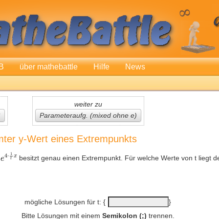
B
über mathebattle
Hilfe
News
weiter zu
°
Parameteraufg. (mixed ohne e)
mter y-Wert eines Extrempunkts
besitzt genau einen Extrempunkt. Für welche Werte von t liegt 
mögliche Lösungen für t: {
}
Bitte Lösungen mit einem
Semikolon (;)
trennen.