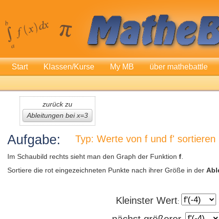
Start
Klassen/Kurse
My MB
über mathebattle
zurück zu
Ableitungen bei x=3
Aufgabe:
Typ: Werte von f und f' sortieren
Im Schaubild rechts sieht man den Graph der Funktion
f
.
Sortiere die rot eingezeichneten Punkte nach ihrer Größe in der
Abl
Kleinster Wert
:
nächst größerer