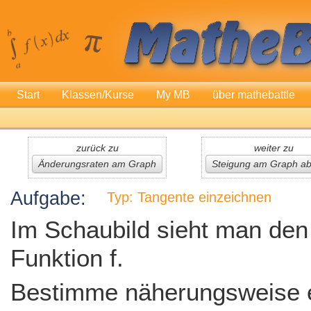
Start
Klassen/Kurse
My MB
über mathebattle
zurück zu
weiter zu
Änderungsraten am Graph
Steigung am Graph ab
Aufgabe:
Typ: Tangente einzeichnen
Im Schaubild sieht man den
Funktion f.
Bestimme näherungsweise 