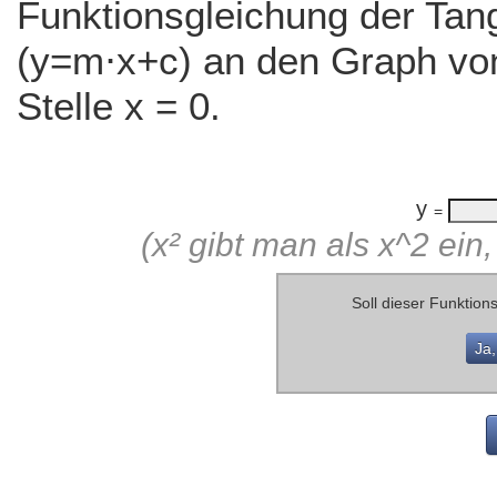
Funktionsgleichung der Tan
(y=m⋅x+c) an den Graph von
Stelle x = 0.
y
=
(x² gibt man als x^2 ein, 
Soll dieser Funktio
Ja,