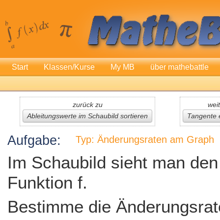
Start
Klassen/Kurse
My MB
über mathebattle
zurück zu
weit
Ableitungswerte im Schaubild sortieren
Tangente 
Aufgabe:
Typ: Änderungsraten am Graph
Im Schaubild sieht man den
Funktion f.
Bestimme die Änderungsrat