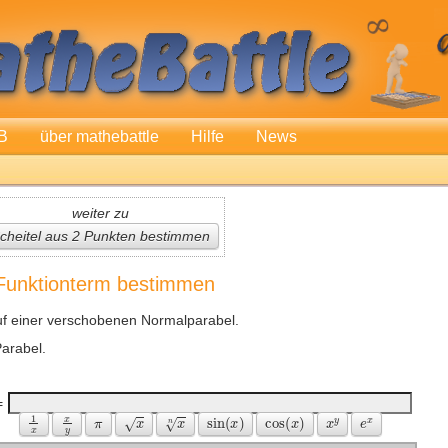
B
über mathebattle
Hilfe
News
weiter zu
cheitel aus 2 Punkten bestimmen
 Funktionterm bestimmen
auf einer verschobenen Normalparabel.
arabel.
=