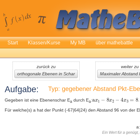
Start
Klassen/Kurse
My MB
über mathebattle
zurück zu
weiter zu
orthogonale Ebenen in Schar
Maximaler Abstand 
Aufgabe:
Typ: gegebener Abstand Pkt-Eb
Gegeben ist eine Ebenenschar E
durch E
:
.
a
a
Für welche(s) a hat der Punkt (-67|64|24) den Abstand 96 von der 
a:
Ein Wert für a genügt,