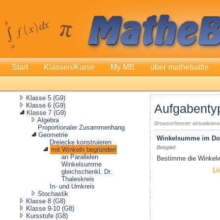
Start
Klassen/Kurse
My MB
über mathebattle
Klasse 5 (G9)
Klasse 6 (G9)
Aufgabenty
Klasse 7 (G9)
Algebra
Browserfenster aktualisier
Proportionaler Zusammenhang
Geometrie
Winkelsumme im Dop
Dreiecke konstruieren
Beispiel:
mit Winkeln begründen
an Parallelen
Bestimme die Winkelw
Winkelsumme
Lö
gleichschenkl. Dr.
Thaleskreis
In- und Umkreis
Stochastik
Klasse 8 (G8)
Klasse 9-10 (G8)
Kursstufe (G8)