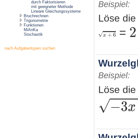
durch Faktorisieren
Beispiel:
mit geeigneter Methode
Lineare Gleichungssysteme
Löse die
Bruchrechnen
Trigonometrie
2
Funktionen
2
=
MiAnKa
x
+
6
√
+
6
Stochastik
x
nach Aufgabentypen suchen
Wurzelgl
Beispiel:
Löse die
-
3
x
+
4
√
−
3
x
Wurzelgl