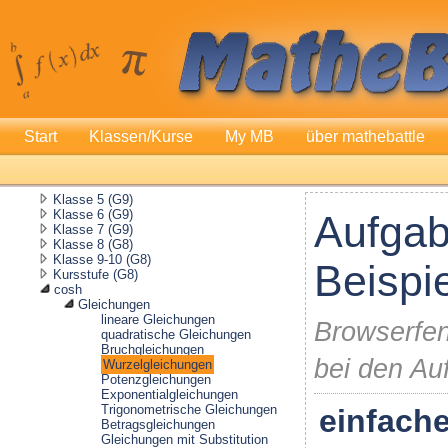
Start
Klassen/Kurse
My MB
über mathebattle
Klasse 5 (G9)
Klasse 6 (G9)
Aufgab
Klasse 7 (G9)
Klasse 8 (G8)
Klasse 9-10 (G8)
Beispi
Kursstufe (G8)
cosh
Gleichungen
lineare Gleichungen
Browserfen
quadratische Gleichungen
Bruchgleichungen
bei den Au
Wurzelgleichungen
Potenzgleichungen
Exponentialgleichungen
Trigonometrische Gleichungen
einfach
Betragsgleichungen
Gleichungen mit Substitution