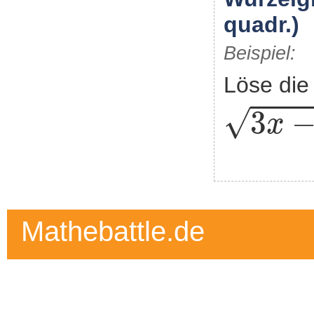
quadr.)
Beispiel:
Löse die
3
x
-
15
√
3
x
Mathebattle.de