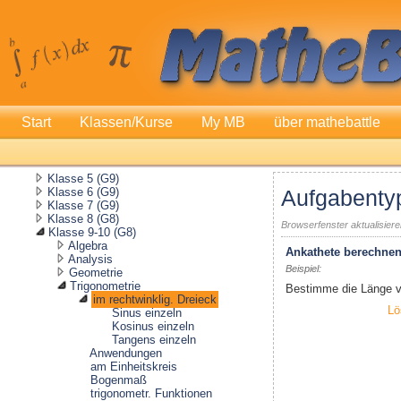
Start
Klassen/Kurse
My MB
über mathebattle
Klasse 5 (G9)
Klasse 6 (G9)
Aufgabenty
Klasse 7 (G9)
Klasse 8 (G8)
Browserfenster aktualisier
Klasse 9-10 (G8)
Algebra
Ankathete berechne
Analysis
Beispiel:
Geometrie
Trigonometrie
Bestimme die Länge v
im rechtwinklig. Dreieck
Lö
Sinus einzeln
Kosinus einzeln
Tangens einzeln
Anwendungen
am Einheitskreis
Bogenmaß
trigonometr. Funktionen