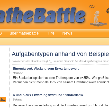
B
über mathebattle
Hilfe
News
Aufgabentypen anhand von Beispie
Browserfenster aktualisieren (F5), um neue Beispiele bei den Aufgabentypen zu s
Binomialvert. Abstand vom Erwartungswert
Beispiel:
Ein Basketballspieler hat eine Trefferquote von p=35%. Wie groß ist
Versuchen nicht mehr als 15% von seinem Erwartungswert abweich
n und p aus Erwartungswert und Standardabw.
abw.
Beispiel:
Bei einer Binomialverteilung sind der Erwartungswert μ = 36 und di