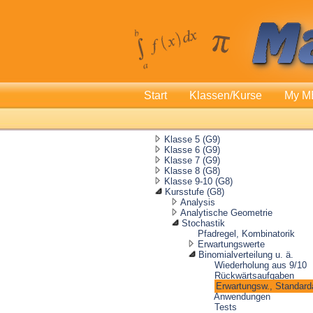
Start
Klassen/Kurse
My M
Klasse 5 (G9)
Klasse 6 (G9)
Klasse 7 (G9)
Klasse 8 (G8)
Klasse 9-10 (G8)
Kursstufe (G8)
Analysis
Analytische Geometrie
Stochastik
Pfadregel, Kombinatorik
Erwartungswerte
Binomialverteilung u. ä.
Wiederholung aus 9/10
Rückwärtsaufgaben
Erwartungsw., Standard
Anwendungen
Tests