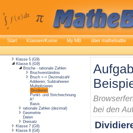
Start
Klassen/Kurse
My MB
über mathebattle
Klasse 5 (G9)
Klasse 6 (G9)
Aufgab
Brüche - rationale Zahlen
Bruchverständnis
Bruch <-> Dezimalzahl
Beispi
Addieren, Subtrahieren
Multiplizieren
Dividieren
Punkt- und Strichrechnung
Browserfen
A³
Basis
bei den Au
rationale Zahlen (dezimal)
Geometrie
Daten
Dreisatz
Dividier
Klasse 7 (G9)
Klasse 8 (G8)