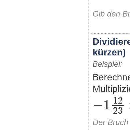
Gib den Br
Dividier
kürzen)
Beispiel:
Berechne
Multipliz
-
1
12
2
12
−
1
23
Der Bruch 