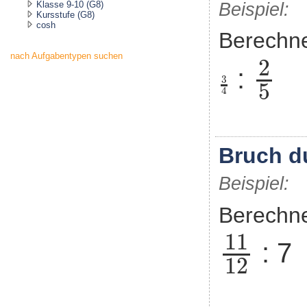
Klasse 9-10 (G8)
Beispiel:
Kursstufe (G8)
cosh
Berechn
2
5
nach Aufgabentypen suchen
2
:
3
4
3
5
4
Bruch du
Beispiel:
Berechn
11
12
11
: 7
12