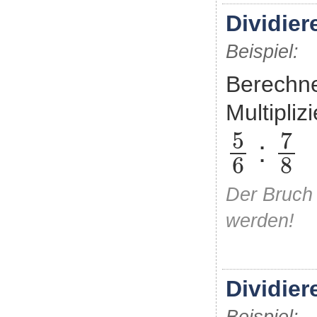
Dividier
Beispiel:
Berechne
Multipliz
7
8
5
6
5
7
:
6
8
Der Bruch 
werden!
Dividier