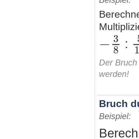
Beispiel:
Berechne
Multipliz
-
3
8
3
−
:
8
Der Bruch 
werden!
Bruch du
Beispiel:
Berech