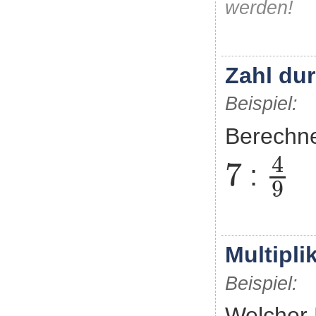
werden!
Zahl du
Beispiel:
Berechn
4
9
7
4
7
:
9
Multipli
Beispiel:
Welcher 