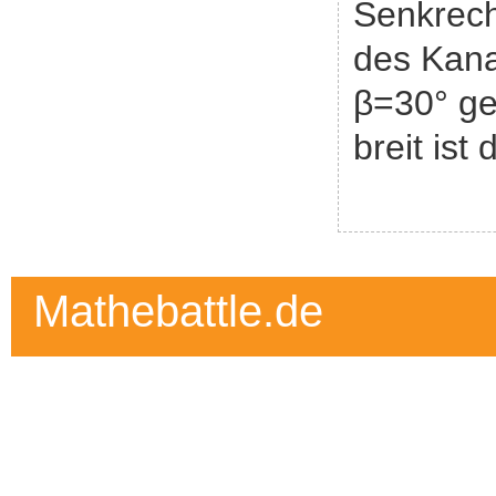
Senkrech
des Kana
β=30° ge
breit ist
Mathebattle.de