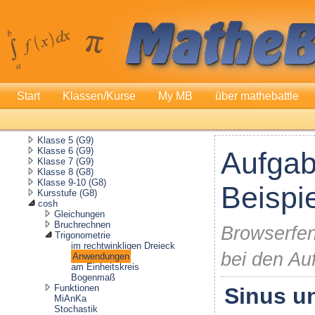
Start
Klassen/Kurse
My MB
über mathebattle
Klasse 5 (G9)
Klasse 6 (G9)
Aufgab
Klasse 7 (G9)
Klasse 8 (G8)
Klasse 9-10 (G8)
Beispi
Kursstufe (G8)
cosh
Gleichungen
Bruchrechnen
Browserfen
Trigonometrie
im rechtwinkligen Dreieck
bei den Au
Anwendungen
am Einheitskreis
Bogenmaß
Funktionen
Sinus un
MiAnKa
Stochastik