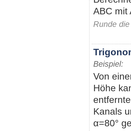
ABC mit A
Runde die
Trigono
Beispiel:
Von eine
Höhe ka
entfernt
Kanals u
α=80° g