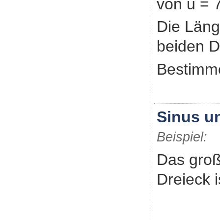
von u = 
Die Läng
beiden D
Bestimme
Sinus u
Beispiel:
Das gro
Dreieck i