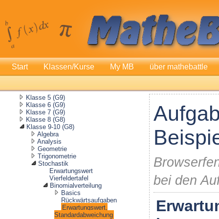
Start
Klassen/Kurse
My MB
über mathebattle
Klasse 5 (G9)
Klasse 6 (G9)
Aufgab
Klasse 7 (G9)
Klasse 8 (G8)
Klasse 9-10 (G8)
Beispi
Algebra
Analysis
Geometrie
Trigonometrie
Browserfen
Stochastik
Erwartungswert
bei den Au
Vierfeldertafel
Binomialverteilung
Basics
Rückwärtsaufgaben
Erwartu
Erwartungswert,
Standardabweichung