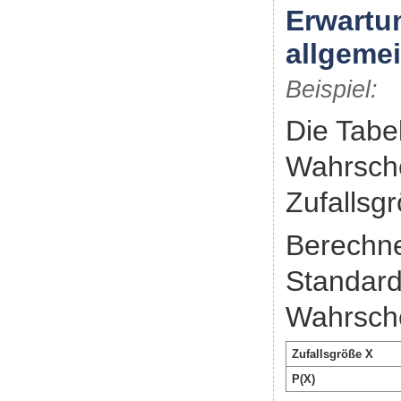
Erwartu
allgeme
Beispiel:
Die Tabel
Wahrsche
Zufallsg
Berechne
Standard
Wahrsche
Zufallsgröße X
P(X)