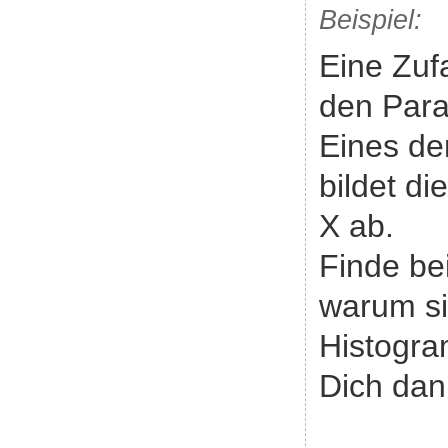
Beispiel:
Eine Zufa
den Para
Eines de
bildet di
X ab.
Finde be
warum si
Histogra
Dich dann