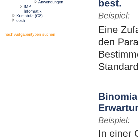
best.
Anwendungen
IMP
Informatik
Beispiel:
Kursstufe (G8)
cosh
Eine Zufa
nach Aufgabentypen suchen
den Para
Bestimme
Standard
Binomia
Erwartu
Beispiel:
In einer