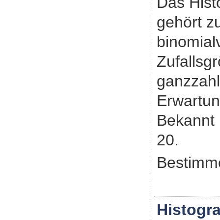
Das His
gehört z
binomialv
Zufallsg
ganzzah
Erwartun
Bekannt 
20.
Bestimme
Histogr