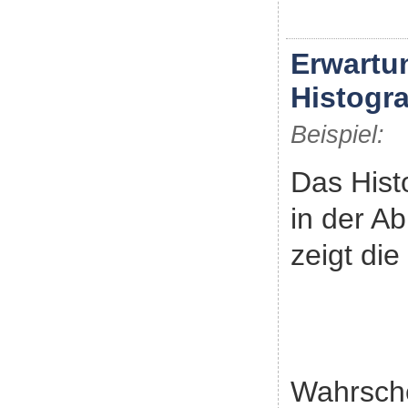
Erwartu
Histog
Beispiel:
Das His
in der A
zeigt die
Wahrsche