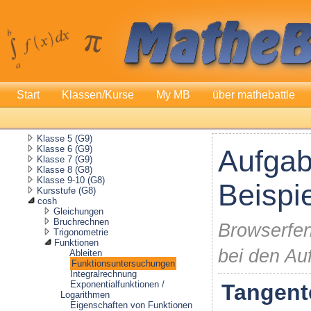
Start
Klassen/Kurse
My MB
über mathebattle
Klasse 5 (G9)
Klasse 6 (G9)
Aufgab
Klasse 7 (G9)
Klasse 8 (G8)
Klasse 9-10 (G8)
Beispi
Kursstufe (G8)
cosh
Gleichungen
Bruchrechnen
Browserfen
Trigonometrie
Funktionen
bei den Au
Ableiten
Funktionsuntersuchungen
Integralrechnung
Exponentialfunktionen /
Tangente
Logarithmen
Eigenschaften von Funktionen