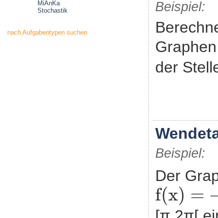
MiAnKa
Beispiel:
Stochastik
Berechne
nach Aufgabentypen suchen
Graphen 
der Stell
Wendeta
Beispiel:
Der Grap
f(x)
=
-
f(x)
=
[π,2π[ e