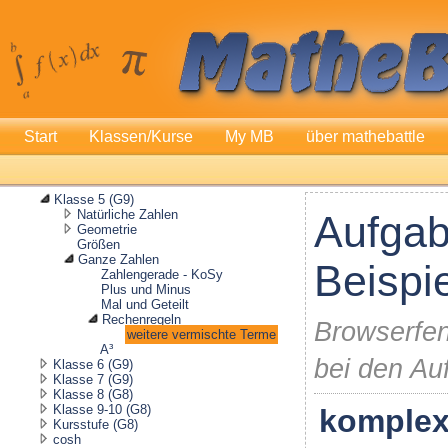
Start
Klassen/Kurse
My MB
über mathebattle
Klasse 5 (G9)
Natürliche Zahlen
Aufgab
Geometrie
Größen
Ganze Zahlen
Beispi
Zahlengerade - KoSy
Plus und Minus
Mal und Geteilt
Rechenregeln
Browserfen
weitere vermischte Terme
A³
bei den Au
Klasse 6 (G9)
Klasse 7 (G9)
Klasse 8 (G8)
Klasse 9-10 (G8)
komplex
Kursstufe (G8)
cosh