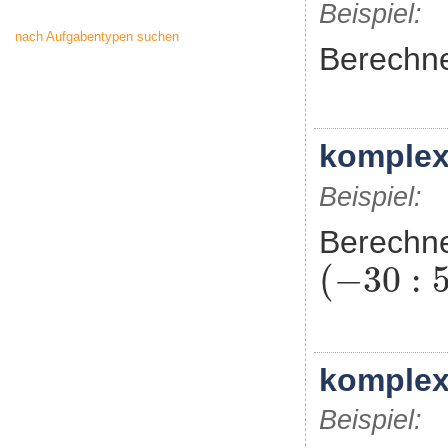
Beispiel:
nach Aufgabentypen suchen
Berechn
komplex
Beispiel:
Berechn
(
-
30
:
5
+
(
−
30
:
komplex
Beispiel: