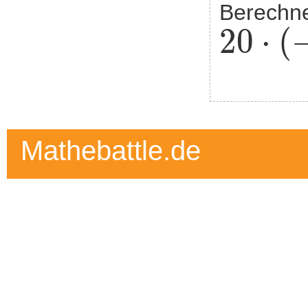
Berechn
20
·
(
-
12
20
⋅
(
Mathebattle.de